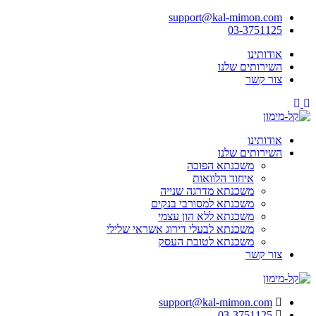
Skip
support@kal-mimon.com
to
03-3751125
content
אודותינו
השירותים שלנו
צור קשר
Youtube
Facebook
אודותינו
השירותים שלנו
משכנתא הפוכה
איחוד הלוואות
משכנתא מדרגה שנייה
משכנתא למסורבי בנקים
משכנתא ללא הון עצמי
משכנתא לבעלי דירוג אשראי שלילי
משכנתא לטובת העסק
צור קשר
support@kal-mimon.com
03-3751125